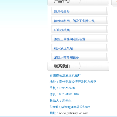
产品中心
液压气动类
散状物料闸、阀及工业除尘类
矿山机械类
液控止回蝶阀液压装置
机床液压泵站
消防水带专用设备
联系我们
泰州市长源液压机械厂
地址：泰州姜堰经济开发区东寿路
手机：13952674789
传真：0523-88815016
联系人：周先生
E-mail：jychangyuan@126.com
网址：
www.jychangyuan.com