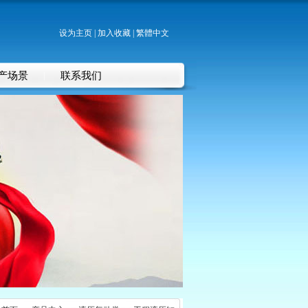
设为主页
|
加入收藏
|
繁體中文
产场景
联系我们
|