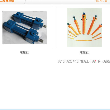
工程液压缸
你的位置
液压缸
液压缸
共1页 页次:1/1页
首页
上一页
1
下一页
尾